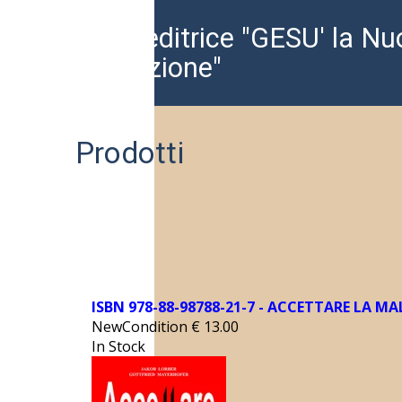
Casa editrice "GESU' la Nu
Rivelazione"
Prodotti
ISBN 978-88-98788-21-7 - ACCETTARE LA M
NewCondition
€
13.00
In Stock