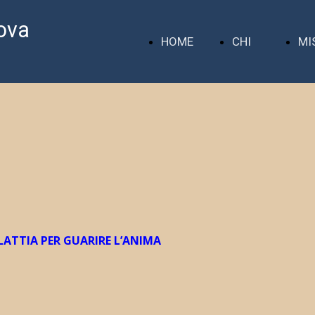
ova
HOME
CHI
MI
PAGE
SIAMO
ALATTIA PER GUARIRE L’ANIMA