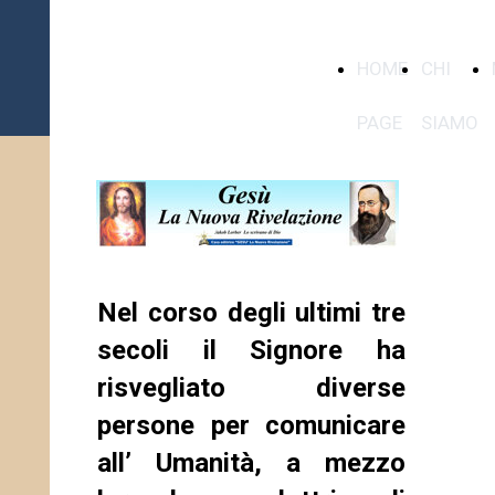
Casa editrice
HOME
CHI
"GESU' la
Nuova
PAGE
SIAMO
Rivelazione"
Nel corso degli ultimi tre
secoli il Signore ha
risvegliato diverse
persone per comunicare
all’ Umanità, a mezzo