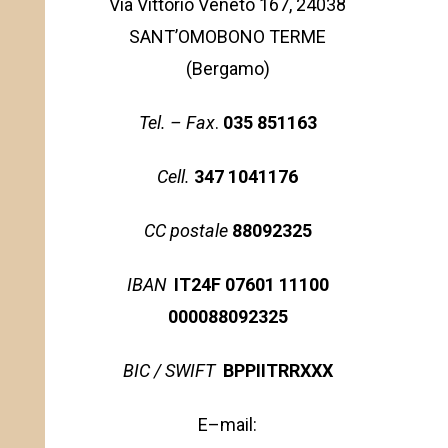
Via Vittorio Veneto 167, 24038
SANT’OMOBONO TERME
(Bergamo)
Tel. – Fax
.
035 851163
Cell.
347 1041176
CC postale
88092325
IBAN
IT24F 07601 11100
000088092325
BIC / SWIFT
BPPIITRRXXX
E–mail: