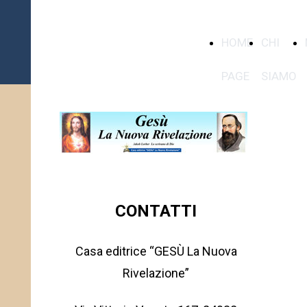
Casa editrice
HOME
CHI
"GESU' la
Nuova
PAGE
SIAMO
Rivelazione"
CONTATTI
Casa editrice “GESÙ La Nuova
Rivelazione”